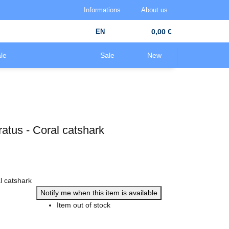
Informations
About us
EN
0,00 €
le
Sale
New
atus - Coral catshark
l catshark
Notify me when this item is available
Item out of stock