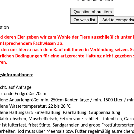
Question about item
On wish list
Add to compariso
ption
d deren Eier geben wir zum Wohle der Tiere ausschließlich unter 
entsprechendem Fachwissen ab.
den uns hierzu nach dem Kauf mit Ihnen in Verbindung setzen. Sol
rlichen Bedingungen für eine artgerechte Haltung nicht gegeben s
ren.
gsinformationen:
cht: auf Anfrage
rtende Endgröße:
70cm
lene Aquariengröße:
min. 250cm Kantenlänge / min. 1500 Liter / mi
ene Wassertemperatur: 22 bis 28 °C
ene Haltungsart:
Einzelhaltung, Paarhaltung, Gruppenhaltung
alzkrebschen, Muschelfleisch, Fetzen von Fischfilet, Tintenfisch, Gar
 ist futterfest, frisst Stinte, Sandgarnelen und grobe Frostfuttersorte
rheiten:
Jod muss über Meersalz bzw. Futter regelmäßig ausreichen