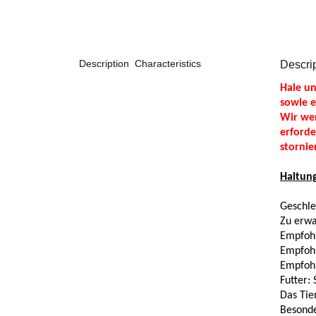
Description
Characteristics
Descri
Haie un
sowie 
Wir wer
erforde
stornie
Haltun
Geschle
Zu erwa
Empfoh
Empfohl
Empfohl
Futter:
S
Das Tier
Besonde