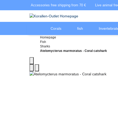
Accessories free shipping from 70 €
Live animal fr
Corals
fish
Invertebrat
Homepage
Fish
Sharks
Atelomycterus marmoratus - Coral catshark