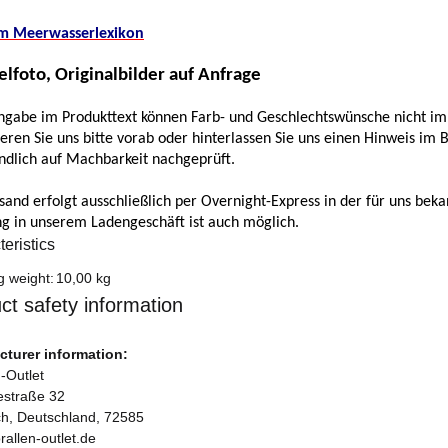
um Meerwasserlexikon
elfoto, Originalbilder auf Anfrage
gabe im Produkttext können Farb- und Geschlechtswünsche nicht imm
ieren Sie uns bitte vorab oder hinterlassen Sie uns einen Hinweis im 
ndlich auf Machbarkeit nachgeprüft.
sand erfolgt ausschließlich per Overnight-Express in der für uns beka
g in unserem Ladengeschäft ist auch möglich.
eristics
formation
g weight:
10,00 kg
ct safety information
turer information:
-Outlet
iestraße 32
ch, Deutschland, 72585
rallen-outlet.de