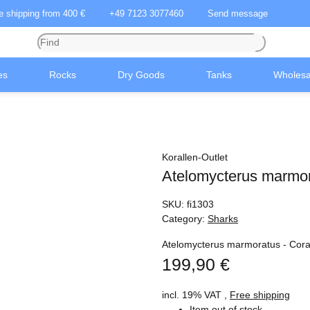
ee shipping from 400 €
+49 7123 3077460
Send message
es
Rocks
Dry Goods
Tanks
Wholesa
Korallen-Outlet
Atelomycterus marmor
SKU:
fi1303
Category:
Sharks
Atelomycterus marmoratus - Cora
199,90 €
incl. 19% VAT ,
Free shipping
Item out of stock