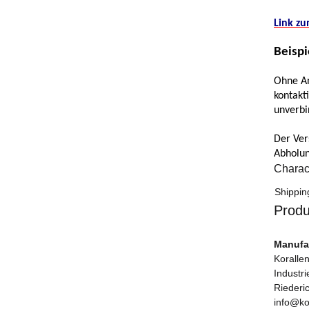
Link z
Beispi
Ohne An
kontakt
unverbi
Der Ver
Abholun
Charact
Item in
Value
Shippin
Produ
Manufac
Korallen
Industr
Riederi
info@ko