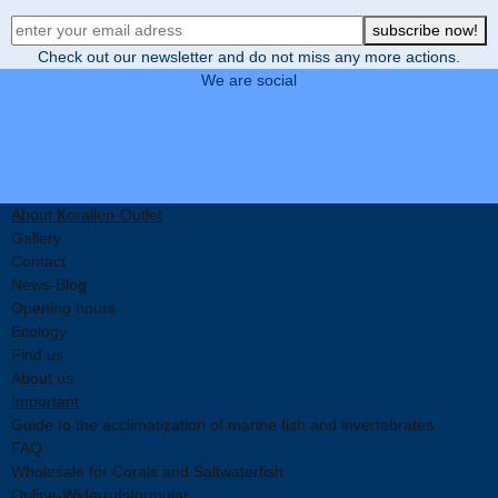
Newsletter Registration
subscribe now!
Check out our newsletter and do not miss any more actions.
We are social
About Korallen-Outlet
Gallery
Contact
News-Blog
Opening hours
Ecology
Find us
About us
Important
Guide to the acclimatization of marine fish and invertebrates
FAQ
Wholesale for Corals and Saltwaterfish
Online-Widerrufsformular