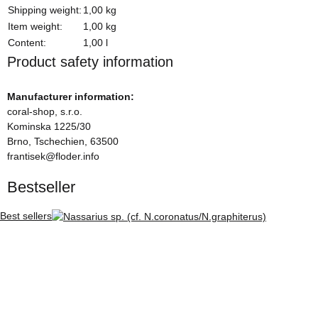
Item information
Value
Shipping weight:
1,00 kg
Item weight:
1,00
kg
Content:
1,00 l
Product safety information
Manufacturer information:
coral-shop, s.r.o.
Kominska 1225/30
Brno, Tschechien, 63500
frantisek@floder.info
Bestseller
Best sellers