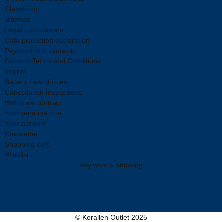
Claimform
Sitemap
Legal Informations
Data protection declaration
Payment and dispatch
General Terms And Conditions
Imprint
Battery Law Notices
Cancellation Instructions
Withdraw contract
Your personal site
Your account
Newsletter
Shopping cart
Wishlist
Payment & Shipping
© Korallen-Outlet 2025