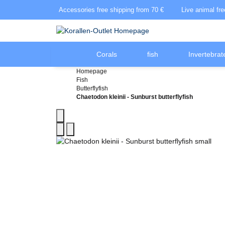
Accessories free shipping from 70 €
Live animal fr
Corals
fish
Invertebrat
Homepage
Fish
Butterflyfish
Chaetodon kleinii - Sunburst butterflyfish