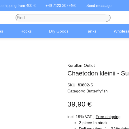
ee shipping from 400 €
+49 7123 3077460
Send message
es
Rocks
Dry Goods
Tanks
Wholesa
Korallen-Outlet
Chaetodon kleinii - Su
SKU:
fi0802-S
Category:
Butterflyfish
39,90 €
incl. 19% VAT ,
Free shipping
2 piece In stock
Delivery time:
1 - 3 Workd