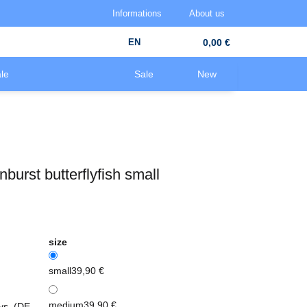
Informations
About us
EN
0,00 €
le
Sale
New
nburst butterflyfish small
size
small
39,90 €
medium
39,90 €
ays
(DE