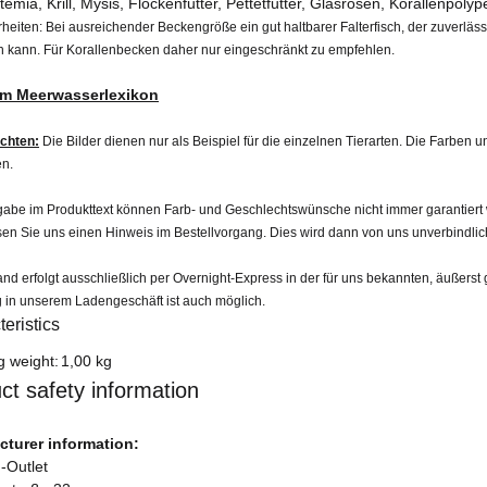
temia, Krill, Mysis, Flockenfutter, Pettetfutter, Glasrosen, Korallenpol
heiten:
Bei ausreichender Beckengröße ein gut haltbarer Falterfisch, der zuverläss
en kann. Für Korallenbecken daher nur eingeschränkt zu empfehlen.
um Meerwasserlexikon
achten:
Die Bilder dienen nur als Beispiel für die einzelnen Tierarten. Die Farben
n.
be im Produkttext können Farb- und Geschlechtswünsche nicht immer garantiert wer
sen Sie uns einen Hinweis im Bestellvorgang. Dies wird dann von uns unverbindlic
nd erfolgt ausschließlich per Overnight-Express in der für uns bekannten, äußerst 
 in unserem Ladengeschäft ist auch möglich.
eristics
formation
g weight:
1,00 kg
ct safety information
turer information:
-Outlet