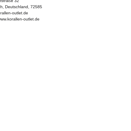
iestraße 32
ch, Deutschland, 72585
rallen-outlet.de
www.korallen-outlet.de