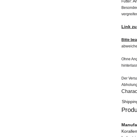
Ar
Futter:
Besonder
vergreif
Link z
Bitte be
abweiche
Ohne Anga
hinterlas
Der Versa
Abholung
Charact
Item in
Value
Shippin
Produ
Manufac
Korallen