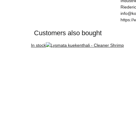
Industr
Riederi
info@ko
https://
Customers also bought
In stock