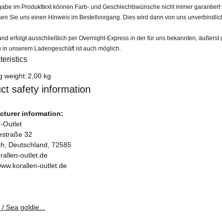
be im Produkttext können Farb- und Geschlechtswünsche nicht immer garantiert wer
sen Sie uns einen Hinweis im Bestellvorgang. Dies wird dann von uns unverbindlic
nd erfolgt ausschließlich per Overnight-Express in der für uns bekannten, äußerst 
 in unserem Ladengeschäft ist auch möglich.
eristics
formation
g weight:
2,00 kg
ct safety information
turer information:
-Outlet
iestraße 32
ch, Deutschland, 72585
rallen-outlet.de
www.korallen-outlet.de