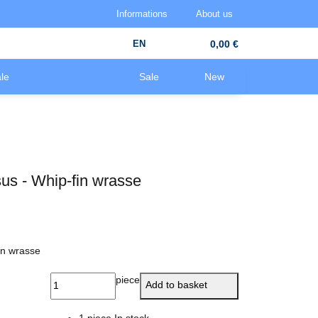
Informations
About us
EN
0,00 €
le
Sale
New
sus - Whip-fin wrasse
fin wrasse
piece
Add to basket
1 piece In stock