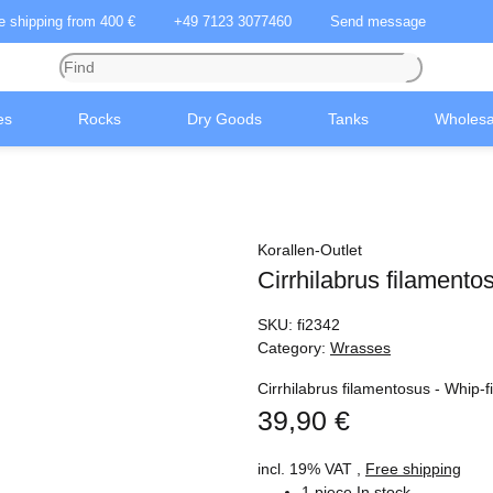
ee shipping from 400 €
+49 7123 3077460
Send message
es
Rocks
Dry Goods
Tanks
Wholesa
Korallen-Outlet
Cirrhilabrus filamento
SKU:
fi2342
Category:
Wrasses
Cirrhilabrus filamentosus - Whip-
39,90 €
incl. 19% VAT ,
Free shipping
1 piece In stock