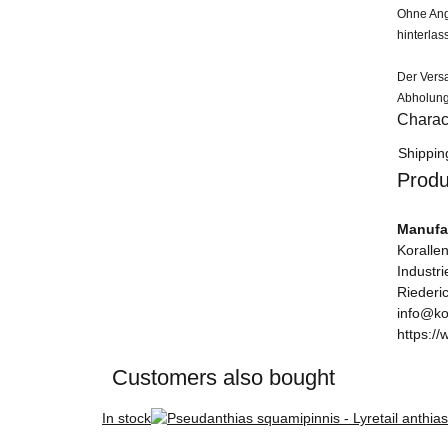
Ohne Anga
hinterlas
Der Versa
Abholung
Charact
Item in
Value
Shippin
Produ
Manufac
Korallen
Industr
Riederi
info@ko
https://
Customers also bought
In stock