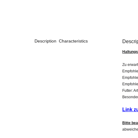
Description
Characteristics
Descri
Haltungs
Zu erwar
Empfohle
Empfohle
Empfohle
Futter: A
Besonderh
Link z
Bitte be
abweiche