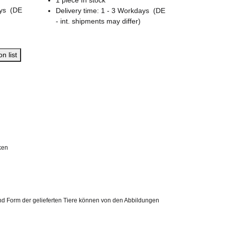
ays
(DE
Delivery time:
1 - 3 Workdays
(DE
- int. shipments may differ)
n list
cken
 und Form der gelieferten Tiere können von den Abbildungen