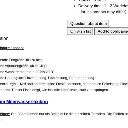
Delivery time:
1 - 3 Workd
- int. shipments may differ)
Question about item
On wish list
Add to compariso
ption
informationen:
tende Endgröße: bis zu 8cm
ne Aquariengröße: ab ca. 400L
ne Wassertemperatur: 22 bis 28 °C
ne Haltungsart: Einzelhaltung, Paarhaltung, Gruppenhaltung
rtemia, Mysis, Krill und andere kleine Frostfuttersorten, später auch Pellets und Flo
eiten: Dieser Fisch neigt, wie fast alle Lippfische, stark zum springen.
um Meerwasserlexikon
achten:
Die Bilder dienen nur als Beispiel für die einzelnen Tierarten. Die Farben
n.