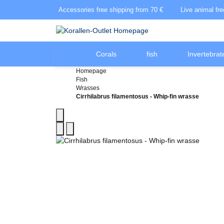
Accessories free shipping from 70 €
Live animal fr
Corals
fish
Invertebrat
Homepage
Fish
Wrasses
Cirrhilabrus filamentosus - Whip-fin wrasse