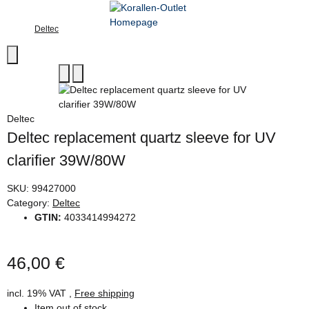
Deltec
Deltec
Deltec replacement quartz sleeve for UV
clarifier 39W/80W
SKU:
99427000
Category:
Deltec
GTIN:
4033414994272
46,00 €
incl. 19% VAT ,
Free shipping
Item out of stock