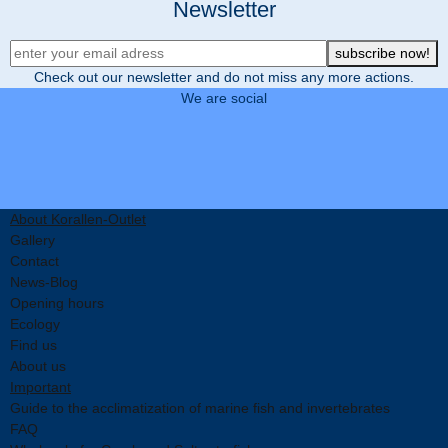
Newsletter
Newsletter Registration
subscribe now!
Check out our newsletter and do not miss any more actions.
We are social
About Korallen-Outlet
Gallery
Contact
News-Blog
Opening hours
Ecology
Find us
About us
Important
Guide to the acclimatization of marine fish and invertebrates
FAQ