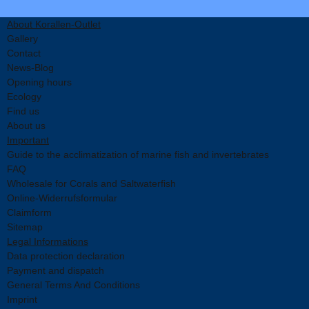
About Korallen-Outlet
Gallery
Contact
News-Blog
Opening hours
Ecology
Find us
About us
Important
Guide to the acclimatization of marine fish and invertebrates
FAQ
Wholesale for Corals and Saltwaterfish
Online-Widerrufsformular
Claimform
Sitemap
Legal Informations
Data protection declaration
Payment and dispatch
General Terms And Conditions
Imprint