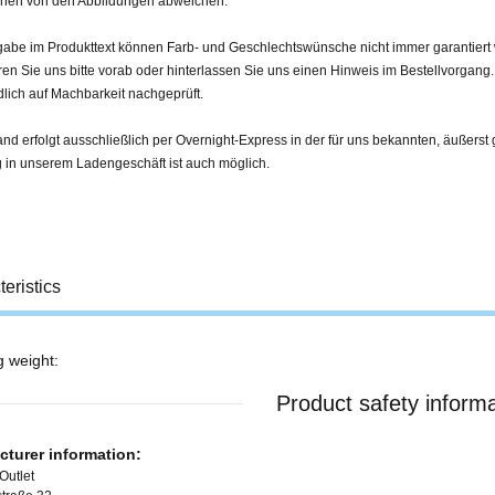
nnen von den Abbildungen abweichen.
abe im Produkttext können Farb- und Geschlechtswünsche nicht immer garantiert w
ren Sie uns bitte vorab oder hinterlassen Sie uns einen Hinweis im Bestellvorgang
lich auf Machbarkeit nachgeprüft.
nd erfolgt ausschließlich per Overnight-Express in der für uns bekannten, äußerst 
 in unserem Ladengeschäft ist auch möglich.
eristics
g weight:
information
e
Product safety informa
turer information:
Outlet