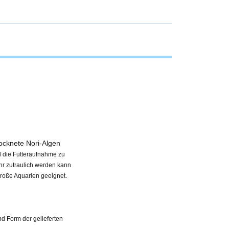
rocknete Nori
-Algen
ll die Futteraufnahme zu
hr zutraulich werden kann
große Aquarien geeignet.
nd Form der gelieferten