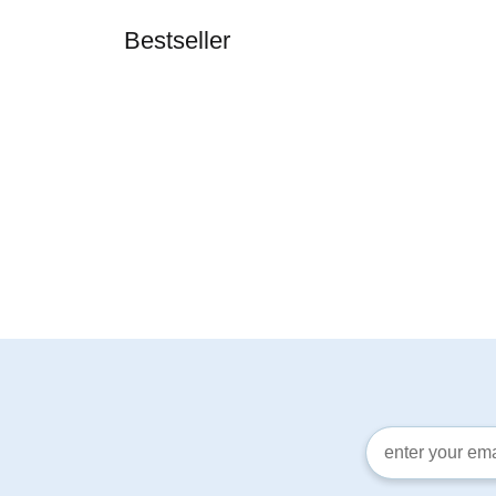
Bestseller
In stock
KORALLEN-OUTLET
Newsletter Regi
Pseudanthias
squamipinnis - Lyretail