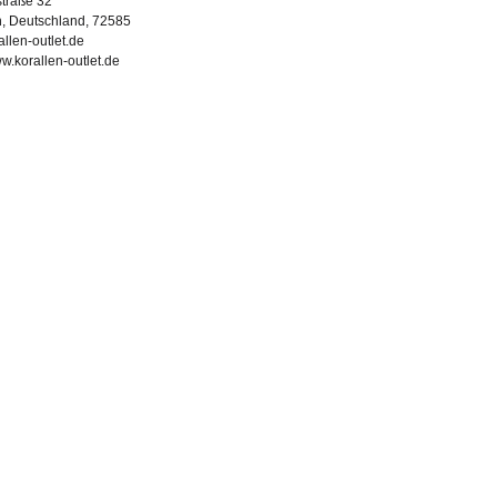
straße 32
h, Deutschland, 72585
llen-outlet.de
ww.korallen-outlet.de