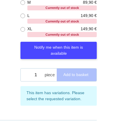
M
89,90 €
Currently out of stock
L
149,90 €
Currently out of stock
XL
149,90 €
Currently out of stock
Notify me when this item is
available
piece
Add to basket
x
This item has variations. Please
select the requested variation.