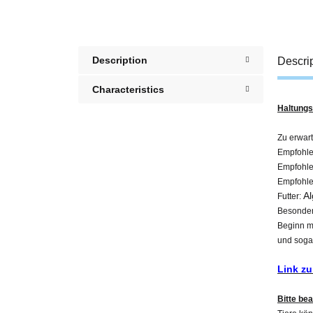
Description
Descri
Characteristics
Haltungs
Zu erwar
Empfohle
Empfohle
Empfohle
A
Futter:
Besonder
Beginn m
und soga
Link z
Bitte be