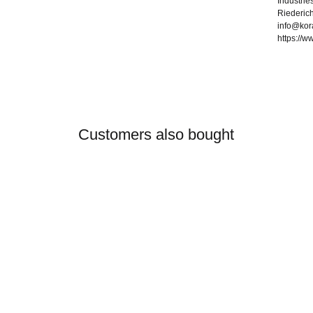
Industrie
Riederic
info@kora
https://w
Customers also bought