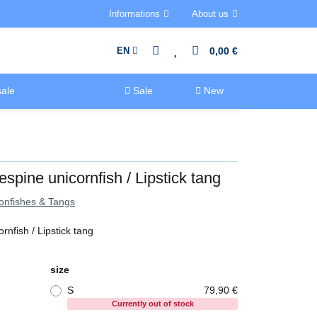
Informations
About us
EN
0,00 €
ale
Sale
New
espine unicornfish / Lipstick tang
onfishes & Tangs
rnfish / Lipstick tang
size
S
79,90 €
Currently out of stock