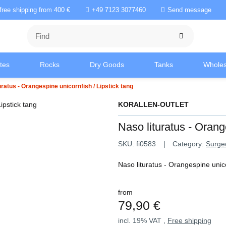
free shipping from 400 €
+49 7123 3077460
Send message
tes
Rocks
Dry Goods
Tanks
Wholes
uratus - Orangespine unicornfish / Lipstick tang
KORALLEN-OUTLET
Naso lituratus - Orang
SKU:
fi0583
Category:
Surge
Naso lituratus - Orangespine unico
from
79,90 €
incl. 19% VAT ,
Free shipping