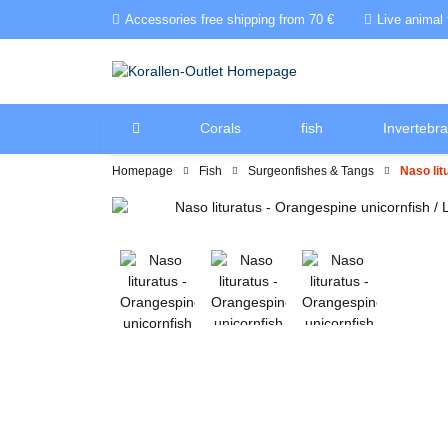
Accessories free shipping from 70 €
Live animal 
Corals
fish
Invertebra
Homepage
Fish
Surgeonfishes & Tangs
Naso lit