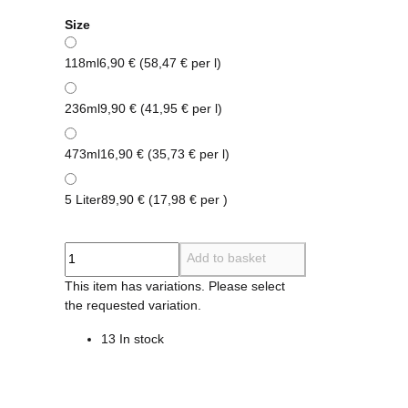
Size
118ml
6,90 € (58,47 € per l)
236ml
9,90 € (41,95 € per l)
473ml
16,90 € (35,73 € per l)
5 Liter
89,90 € (17,98 € per )
Add to basket
x
This item has variations. Please select
the requested variation.
13 In stock