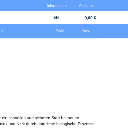
Informations
About us
EN
0,00 €
le
Sale
New
 ein schnellen und sicheren Start bei neuen
k und Nitrit durch natürliche biologische Prozesse