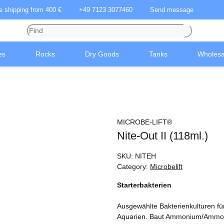
ee shipping from 400 €
+49 7123 3077460
Send message
es
Rocks
Dry Goods
Tanks
Wholesa
MICROBE-LIFT®
Nite-Out II (118ml.)
SKU:
NITEH
Category:
Microbelift
Starterbakterien
Ausgewählte Bakterienkulturen für
Aquarien. Baut Ammonium/Ammonia