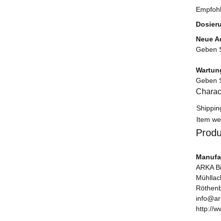
Empfohl
Dosier
Neue A
Geben S
Wartun
Geben S
Charact
Item in
Value
Shippin
Item we
Produ
Manufac
ARKA B
Mühllac
Röthenb
info@ar
http://w