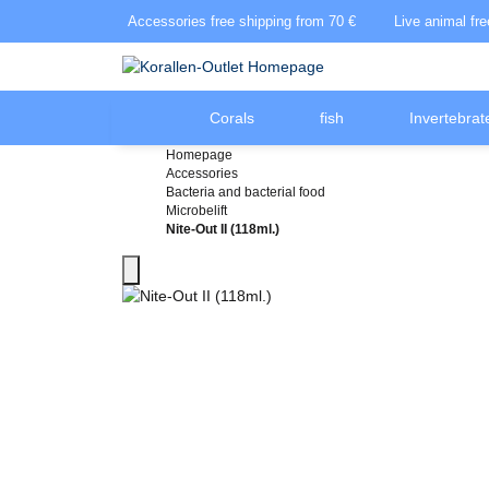
Accessories free shipping from 70 €
Live animal fr
Corals
fish
Invertebrat
Homepage
Accessories
Bacteria and bacterial food
Microbelift
Nite-Out II (118ml.)