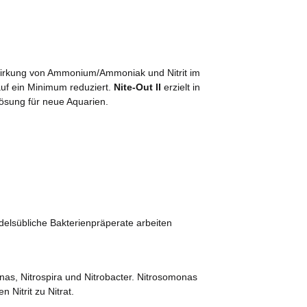
 Wirkung von Ammonium/Ammoniak und Nitrit im
auf ein Minimum reduziert.
Nite-Out II
erzielt in
lösung für neue Aquarien.
ndelsübliche Bakterienpräperate arbeiten
s, Nitrospira und Nitrobacter. Nitrosomonas
 Nitrit zu Nitrat.