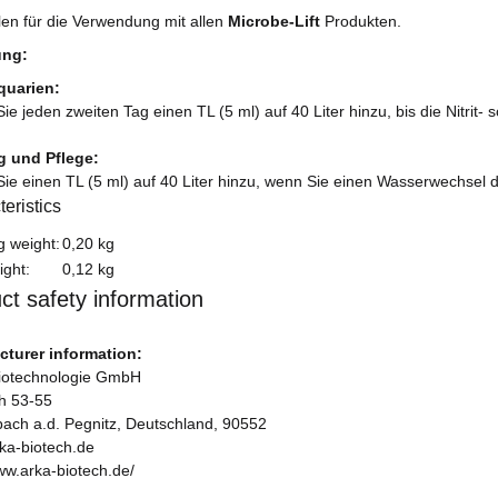
en für die Verwendung mit allen
Microbe-Lift
Produkten.
ung:
quarien:
ie jeden zweiten Tag einen TL (5 ml) auf 40 Liter hinzu, bis die Nitri
g und Pflege:
ie einen TL (5 ml) auf 40 Liter hinzu, wenn Sie einen Wasserwechsel 
eristics
formation
g weight:
0,20 kg
ight:
0,12
kg
ct safety information
turer information:
iotechnologie GmbH
h 53-55
ach a.d. Pegnitz, Deutschland, 90552
ka-biotech.de
ww.arka-biotech.de/