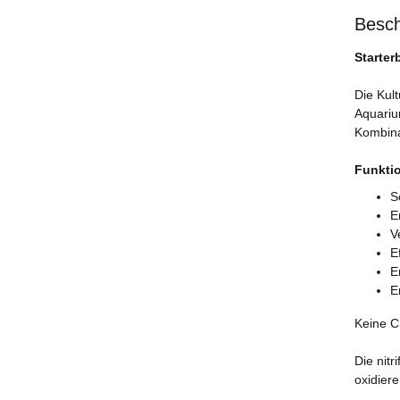
Besch
Starter
Die Kul
Aquariu
Kombina
Funktio
S
E
V
E
E
E
Keine Ch
Die nitr
oxidiere