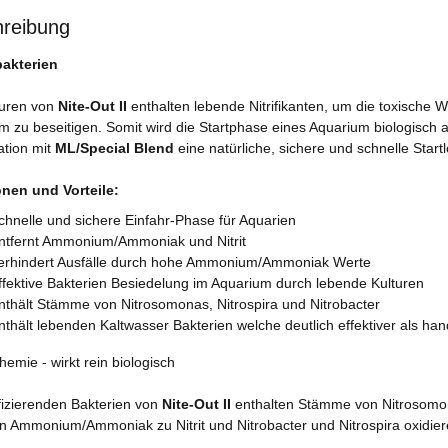
reibung
bakterien
turen von
Nite-Out II
enthalten lebende Nitrifikanten, um die toxische
m zu beseitigen. Somit wird die Startphase eines Aquarium biologisch 
tion mit
ML/Special Blend
eine natürliche, sichere und schnelle Start
nen und Vorteile:
chnelle und sichere Einfahr-Phase für Aquarien
ntfernt Ammonium/Ammoniak und Nitrit
erhindert Ausfälle durch hohe Ammonium/Ammoniak Werte
ffektive Bakterien Besiedelung im Aquarium durch lebende Kulturen
nthält Stämme von Nitrosomonas, Nitrospira und Nitrobacter
nthält lebenden Kaltwasser Bakterien welche deutlich effektiver als ha
emie - wirkt rein biologisch
ifizierenden Bakterien von
Nite-Out II
enthalten Stämme von Nitrosomona
n Ammonium/Ammoniak zu Nitrit und Nitrobacter und Nitrospira oxidieren