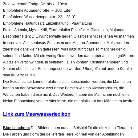
Zu erwartende Endgröße:
bis zu 10cm
~ 300 Liter
Empfohlene Aquariengröße:
Empfohlene Wassertemperatur: 22 – 28 °C
Empfohlene Haltungsart:
Einzelhaltung , Paarhaltung
Futter:
Artemia, Mysis, Krill, Flockenfutter Pelletfutter, Glasrosen, Majanos
Besonderheiten:
DIE Wunderwaffe gegen Glasrosen! Mit seltenen Ausnahmen
fressen alle A.tomentosus Glasrosen und Majano-Anemonen. Meist werden
zuerst die ganz kleinen gefressen, was dazu führt dass so mancher denkt
seiner frisst keine. Mit ein wenig Geduld werden dann aber auch die größerern
Aiptasien verschwinden. In seltenen Fällen können Krustenanemonen und
Xenien ebenfalls als Futter angesehen werden, Übergriffe auf andere Koralle
sind äußerst selten.
Die Geschlechter können relativ leicht unterschieden werden,
die Männchen
haben an der Schwanzwurzel kleine Borsten wie ein Klettverschluss, die
Weibchen haben diese nicht. Des Weiteren haben die Männchen noch eine
kleine Einbuchtung vor der Afterflosse, die ebenfalls nur das Männchen besitzt.
Link zum Meerwasserlexikon
Bitte beachten:
Die Bilder dienen nur als Beispiel für die einzelnen Tierarten.
Die Farben und Form der gelieferten Tiere können von den Abbildungen