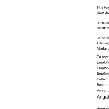
Bitte be
abweiche
Ohne Anga
hinterlas
Der Versa
Abholung
Merkm
Produk
Wert
Zu erwa
Empfoh
Empfoh
Empfohl
Futter:
Besonde
Versand
Angab
Herstel