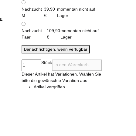
Nachzucht
39,90
momentan nicht auf
M
€
Lager
ie
Nachzucht
109,90
momentan nicht auf
Paar
€
Lager
Benachrichtigen, wenn verfügbar
Stück
In den Warenkorb
x
Dieser Artikel hat Variationen. Wählen Sie
bitte die gewünschte Variation aus.
Artikel vergriffen