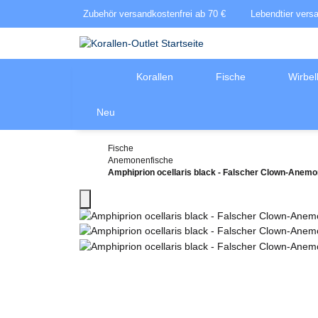
Zubehör versandkostenfrei ab 70 €
Lebendtier vers
Korallen
Fische
Wirbel
Neu
Fische
Anemonenfische
Amphiprion ocellaris black - Falscher Clown-Anemo