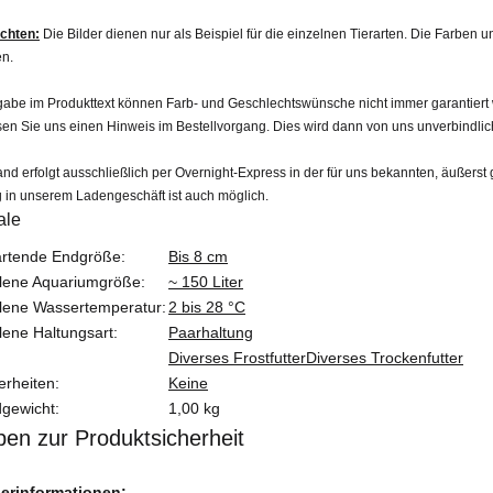
achten:
Die Bilder dienen nur als Beispiel für die einzelnen Tierarten. Die Farben
n.
be im Produkttext können Farb- und Geschlechtswünsche nicht immer garantiert wer
sen Sie uns einen Hinweis im Bestellvorgang. Dies wird dann von uns unverbindlic
nd erfolgt ausschließlich per Overnight-Express in der für uns bekannten, äußerst 
 in unserem Ladengeschäft ist auch möglich.
ale
teigenschaft
rtende Endgröße:
Bis 8 cm
lene Aquariumgröße:
~ 150 Liter
lene Wassertemperatur:
2 bis 28 °C
ene Haltungsart:
Paarhaltung
Diverses Frostfutter
Diverses Trockenfutter
rheiten:
Keine
gewicht:
1,00 kg
en zur Produktsicherheit
lerinformationen: