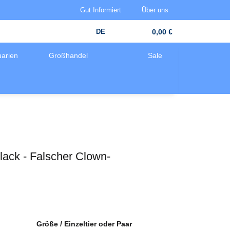
Gut Informiert
Über uns
DE
0,00 €
arien
Großhandel
Sale
black - Falscher Clown-
Größe / Einzeltier oder Paar