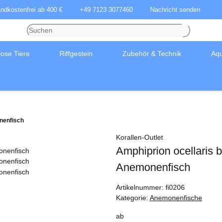
andkostenfrei ab 400 €
+49 7123 3077460
Nachricht senden
lose Tiere
Riffgestein
Zubehör & Technik
Aqu
nenfisch
Korallen-Outlet
Amphiprion ocellaris 
Anemonenfisch
Artikelnummer:
fi0206
Kategorie:
Anemonenfische
ab