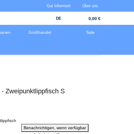
Gut Informiert
Über uns
DE
0,00 €
arien
Großhandel
Sale
- Zweipunktlippfisch S
lippfisch
Benachrichtigen, wenn verfügbar