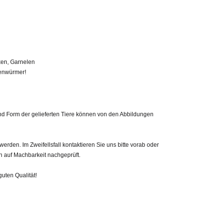
cken, Garnelen
stenwürmer!
 und Form der gelieferten Tiere können von den Abbildungen
den. Im Zweifellsfall kontaktieren Sie uns bitte vorab oder
h auf Machbarkeit nachgeprüft.
guten Qualität!