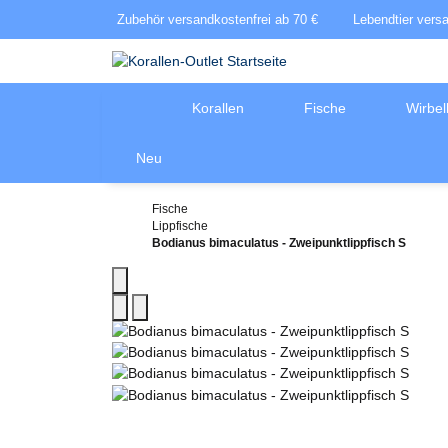
Zubehör versandkostenfrei ab 70 €
Lebendtier vers
Korallen
Fische
Wirbel
Neu
Fische
Lippfische
Bodianus bimaculatus - Zweipunktlippfisch S