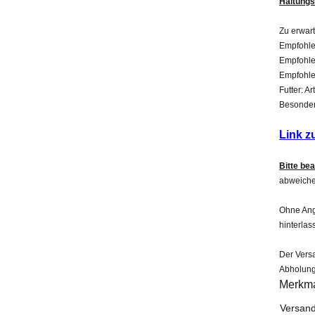
Haltungs
Zu erwar
Empfohle
Empfohle
Empfohle
Futter: A
Besonderh
Link z
Bitte be
abweiche
Ohne Anga
hinterlas
Der Versa
Abholung
Merkm
Produk
Wert
Versand