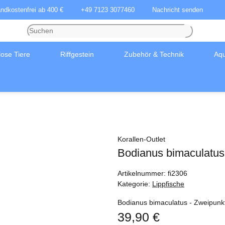
andkostenfrei ab 400 €
+49 7123 3077460
Nachricht senden
lose Tiere
Riffgestein
Zubehör & Technik
Aqu
Korallen-Outlet
Bodianus bimaculatus 
Artikelnummer:
fi2306
Kategorie:
Lippfische
Bodianus bimaculatus - Zweipunkt
39,90 €