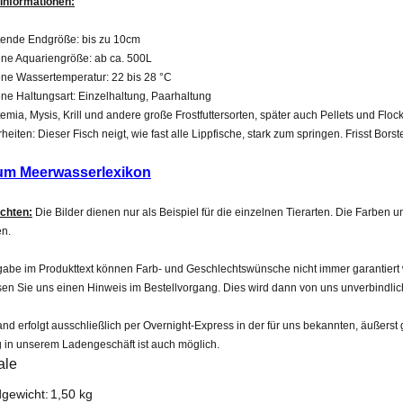
informationen:
tende Endgröße: bis zu 10cm
ne Aquariengröße: ab ca. 500L
ne Wassertemperatur: 22 bis 28 °C
ne Haltungsart: Einzelhaltung, Paarhaltung
rtemia, Mysis, Krill und andere große Frostfuttersorten, später auch Pellets und Flo
eiten: Dieser Fisch neigt, wie fast alle Lippfische, stark zum springen. Frisst Bor
um Meerwasserlexikon
achten:
Die Bilder dienen nur als Beispiel für die einzelnen Tierarten. Die Farben
n.
be im Produkttext können Farb- und Geschlechtswünsche nicht immer garantiert wer
sen Sie uns einen Hinweis im Bestellvorgang. Dies wird dann von uns unverbindlic
nd erfolgt ausschließlich per Overnight-Express in der für uns bekannten, äußerst 
 in unserem Ladengeschäft ist auch möglich.
ale
teigenschaft
gewicht:
1,50 kg