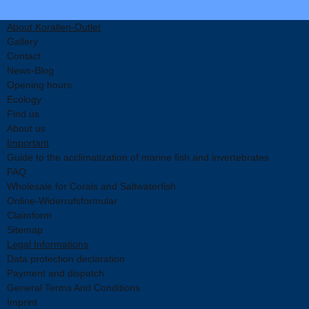
About Korallen-Outlet
Gallery
Contact
News-Blog
Opening hours
Ecology
Find us
About us
Important
Guide to the acclimatization of marine fish and invertebrates
FAQ
Wholesale for Corals and Saltwaterfish
Online-Widerrufsformular
Claimform
Sitemap
Legal Informations
Data protection declaration
Payment and dispatch
General Terms And Conditions
Imprint