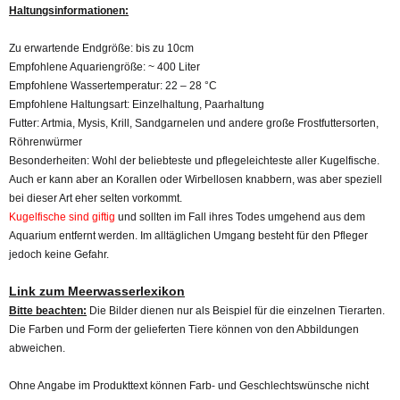
Haltungsinformationen:
Zu erwartende Endgröße:
bis zu 10cm
Empfohlene Aquariengröße:
~ 400 Liter
Empfohlene Wassertemperatur: 22 – 28 °C
Empfohlene Haltungsart:
Einzelhaltung, Paarhaltung
Futter:
Artmia, Mysis, Krill, Sandgarnelen und andere große Frostfuttersorten,
Röhrenwürmer
Besonderheiten:
Wohl der beliebteste und pflegeleichteste aller Kugelfische.
Auch er kann aber an Korallen oder Wirbellosen knabbern, was aber speziell
bei dieser Art eher selten vorkommt.
Kugelfische sind giftig
und sollten im Fall ihres Todes umgehend aus dem
Aquarium entfernt werden. Im alltäglichen Umgang besteht für den Pfleger
jedoch keine Gefahr.
Link zum Meerwasserlexikon
Bitte beachten:
Die Bilder dienen nur als Beispiel für die einzelnen Tierarten.
Die Farben und Form der gelieferten Tiere können von den Abbildungen
abweichen.
Ohne Angabe im Produkttext können Farb- und Geschlechtswünsche nicht