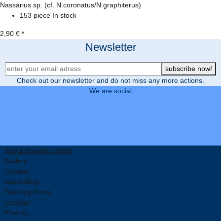
Nassarius sp. (cf. N.coronatus/N.graphiterus)
153 piece In stock
2,90 €
*
Newsletter
Newsletter Registration
subscribe now!
Check out our newsletter and do not miss any more actions.
We are social
About Korallen-Outlet
Gallery
Contact
News-Blog
Opening hours
Ecology
Find us