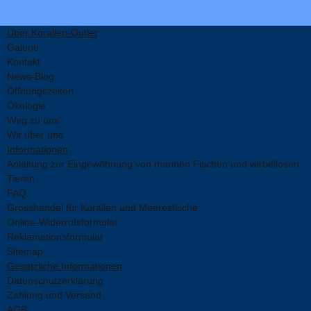
Über Korallen-Outlet
Galerie
Kontakt
News-Blog
Öffnungszeiten
Ökologie
Weg zu uns
Wir über uns
Informationen
Anleitung zur Eingewöhnung von marinen Fischen und wirbellosen
Tieren
FAQ
Grosshandel für Korallen und Meeresfische
Online-Widerrufsformular
Reklamationsformular
Sitemap
Gesetzliche Informationen
Datenschutzerklärung
Zahlung und Versand
AGB