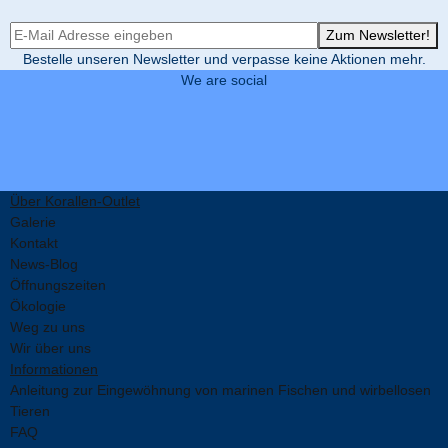
Newsletter-Registrierung
Zum Newsletter!
Bestelle unseren Newsletter und verpasse keine Aktionen mehr.
We are social
Über Korallen-Outlet
Galerie
Kontakt
News-Blog
Öffnungszeiten
Ökologie
Weg zu uns
Wir über uns
Informationen
Anleitung zur Eingewöhnung von marinen Fischen und wirbellosen
Tieren
FAQ