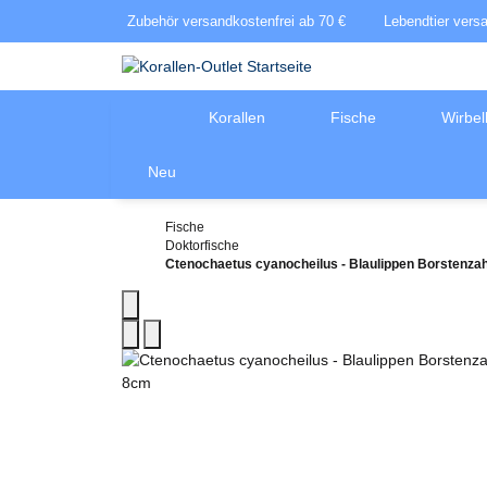
Zubehör versandkostenfrei ab 70 €
Lebendtier vers
Korallen
Fische
Wirbel
Neu
Fische
Doktorfische
Ctenochaetus cyanocheilus - Blaulippen Borstenza