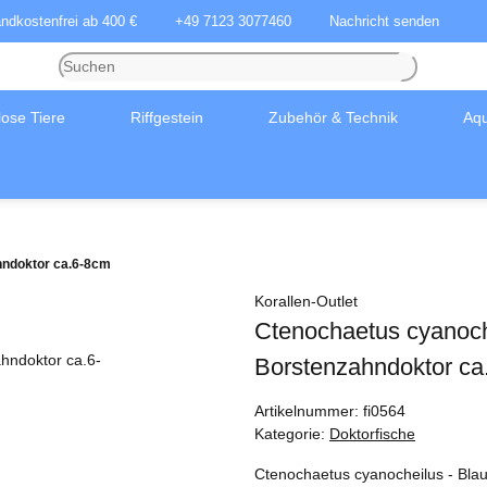
andkostenfrei ab 400 €
+49 7123 3077460
Nachricht senden
lose Tiere
Riffgestein
Zubehör & Technik
Aqu
hndoktor ca.6-8cm
Korallen-Outlet
Ctenochaetus cyanoche
Borstenzahndoktor ca
Artikelnummer:
fi0564
Kategorie:
Doktorfische
Ctenochaetus cyanocheilus - Bla