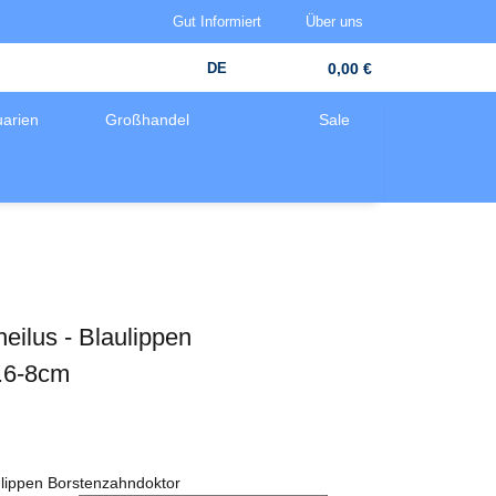
Gut Informiert
Über uns
DE
0,00 €
arien
Großhandel
Sale
ilus - Blaulippen
.6-8cm
ulippen Borstenzahndoktor