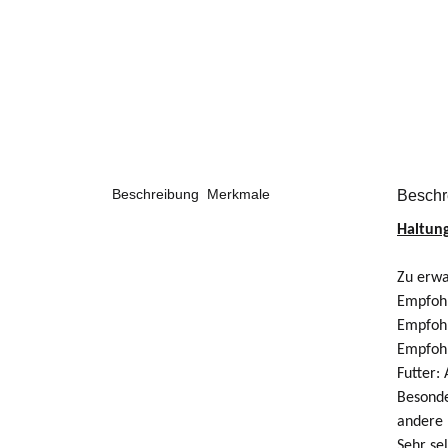
Beschreibung
Merkmale
Beschr
Haltun
Zu erwa
Empfoh
Empfohl
Empfohl
Futter:
A
Besonde
andere 
Sehr sel