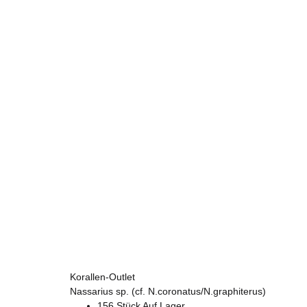
Korallen-Outlet
Nassarius sp. (cf. N.coronatus/N.graphiterus)
156 Stück Auf Lager