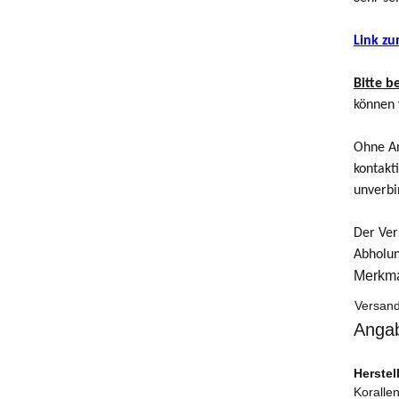
Link z
Bitte b
können 
Ohne An
kontakt
unverbi
Der Ver
Abholun
Merkm
Produk
Wert
Versand
Angab
Herstel
Korallen