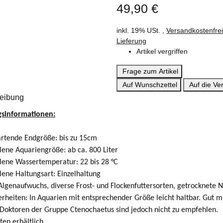
49,90 €
inkl. 19% USt. ,
Versandkostenfre
Lieferung
Artikel vergriffen
Frage zum Artikel
Auf Wunschzettel
Auf die Ver
eibung
gsinformationen:
rtende Endgröße:
bis zu 15cm
lene Aquariengröße:
ab ca. 800 Liter
ene Wassertemperatur: 22 bis 28 °C
ene Haltungsart:
Einzelhaltung
lgenaufwuchs, diverse Frost- und Flockenfuttersorten, getrocknete N
rheiten:
In Aquarien mit entsprechender Größe leicht haltbar. Gut mi
Doktoren der Gruppe Ctenochaetus sind jedoch nicht zu empfehlen.
ten erhältlich.