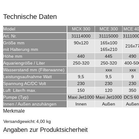
Technische Daten
Model
MCX 300
MCE 300
MCE 4
Art. Nr.
31114000
31115000
311100
Größe mm
90x120
165x100
216x7
mit Halterung mm
165x210
Höhe mm
440
445
490
Aquariengröße / Liter
250-320
250-320
400-50
Wasserstand mm (Filterwanne)
xxx
xxx
Leistungsaufnahme Watt
9,5
9,5
9
Spannung AC/DC Volt
230
230
230
Luft Liter/h max.
150
120
350
Pumpe (Typ)
Maxi Jet1000
Maxi Jet1000
DCS 60
Innen / Außen anzuhängen
Innen
Außen
Außen
Merkmale
Produkteigenschaft
Wert
Versandgewicht:
4,00 kg
Angaben zur Produktsicherheit