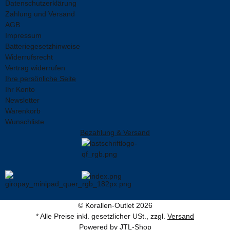
Datenschutzerklärung
Zahlung und Versand
AGB
Impressum
Batteriegesetzhinweise
Widerrufsrecht
Vertrag widerrufen
Ihre persönliche Seite
Ihr Konto
Newsletter
Warenkorb
Wunschliste
Bezahlung & Versand
© Korallen-Outlet 2026
* Alle Preise inkl. gesetzlicher USt., zzgl.
Versand
Powered by
JTL-Shop