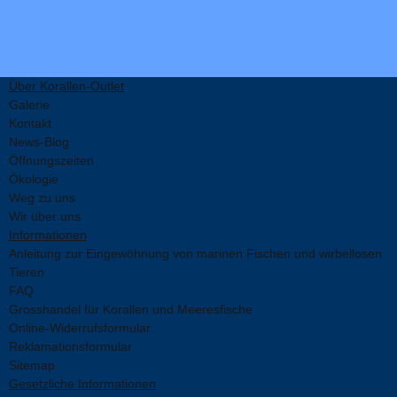
Über Korallen-Outlet
Galerie
Kontakt
News-Blog
Öffnungszeiten
Ökologie
Weg zu uns
Wir über uns
Informationen
Anleitung zur Eingewöhnung von marinen Fischen und wirbellosen
Tieren
FAQ
Grosshandel für Korallen und Meeresfische
Online-Widerrufsformular
Reklamationsformular
Sitemap
Gesetzliche Informationen