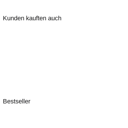
Kunden kauften auch
Auf Lager
KORALLEN-OUTLET
Archaster angulatus -
Bestseller
Grabender Seestern S/M
27 Stück Auf Lager
Bestseller
17,90 €
*