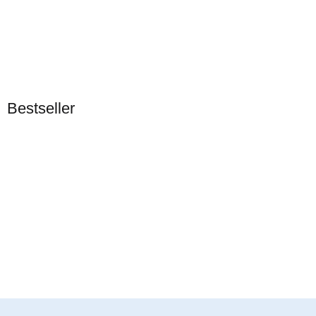
CORAL-SHOP
Coral-Shop NitraClean 1 l
Bestseller
7 Stück Auf Lager
Bestseller
32,90 €
*
32,90 € pro 1 l
KORALLEN-OUTLET
Nassarius sp. (cf.