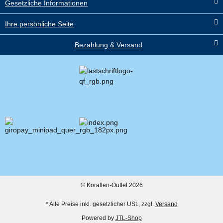
Gesetzliche Informationen
Lieferzeit:
1 - 3 Werktage
(DE -
Ausland abweichend)
Ihre persönliche Seite
3,90 €
*
Bezahlung & Versand
© Korallen-Outlet 2026
* Alle Preise inkl. gesetzlicher USt., zzgl.
Versand
Powered by
JTL-Shop