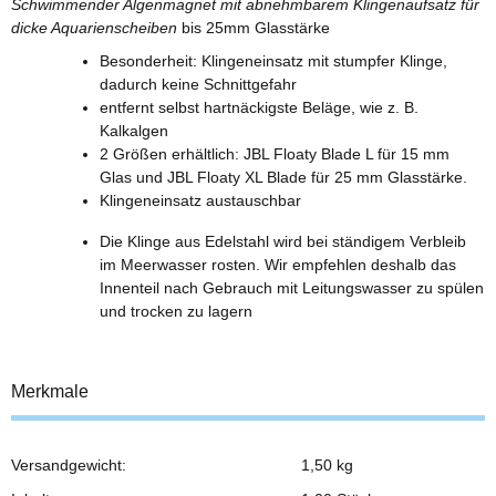
Schwimmender Algenmagnet mit abnehmbarem Klingenaufsatz für
dicke Aquarienscheiben
bis 25mm Glasstärke
Besonderheit: Klingeneinsatz mit stumpfer Klinge,
dadurch keine Schnittgefahr
entfernt selbst hartnäckigste Beläge, wie z. B.
Kalkalgen
2 Größen erhältlich: JBL Floaty Blade L für 15 mm
Glas und JBL Floaty XL Blade für 25 mm Glasstärke.
Klingeneinsatz austauschbar
Die Klinge aus Edelstahl wird bei ständigem Verbleib
im Meerwasser rosten. Wir empfehlen deshalb das
Innenteil nach Gebrauch mit Leitungswasser zu spülen
und trocken zu lagern
Merkmale
Versandgewicht:
1,50 kg
Produkteigenschaft
Wert