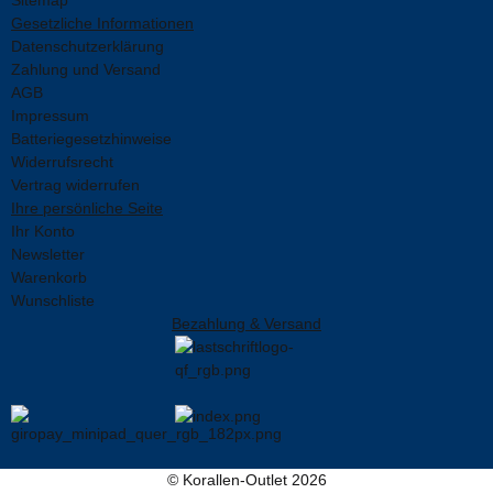
Gesetzliche Informationen
Datenschutzerklärung
Zahlung und Versand
AGB
Impressum
Batteriegesetzhinweise
Widerrufsrecht
Vertrag widerrufen
Ihre persönliche Seite
Ihr Konto
Newsletter
Warenkorb
Wunschliste
Bezahlung & Versand
© Korallen-Outlet 2026