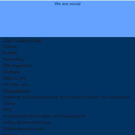
We are social
Über Korallen-Outlet
Galerie
Kontakt
News-Blog
Öffnungszeiten
Ökologie
Weg zu uns
Wir über uns
Informationen
Anleitung zur Eingewöhnung von marinen Fischen und wirbellosen
Tieren
FAQ
Grosshandel für Korallen und Meeresfische
Online-Widerrufsformular
Reklamationsformular
Sitemap