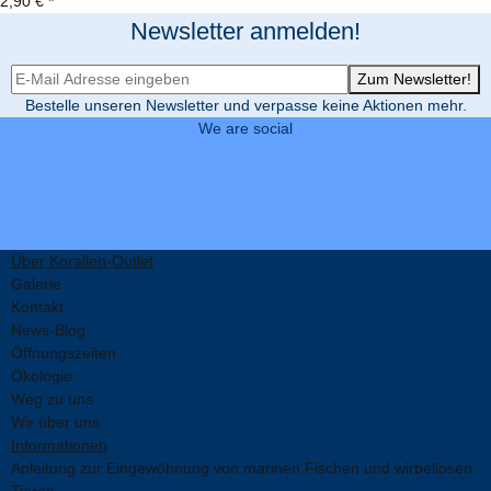
2,90 €
*
Newsletter anmelden!
Newsletter-Registrierung
Zum Newsletter!
Bestelle unseren Newsletter und verpasse keine Aktionen mehr.
We are social
Über Korallen-Outlet
Galerie
Kontakt
News-Blog
Öffnungszeiten
Ökologie
Weg zu uns
Wir über uns
Informationen
Anleitung zur Eingewöhnung von marinen Fischen und wirbellosen
Tieren