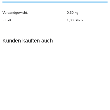
Versandgewicht:
0,30 kg
Produkteigenschaft
Wert
Inhalt:
1,00 Stück
Kunden kauften auch
Auf Lager
PVC T-Stück 45° 32mm