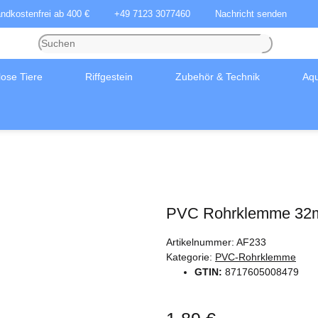
andkostenfrei ab 400 €
+49 7123 3077460
Nachricht senden
lose Tiere
Riffgestein
Zubehör & Technik
Aqu
PVC Rohrklemme 3
Artikelnummer:
AF233
Kategorie:
PVC-Rohrklemme
GTIN:
8717605008479