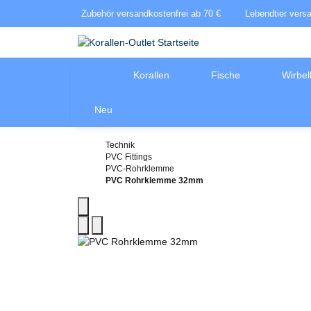
Zubehör versandkostenfrei ab 70 €
Lebendtier vers
Korallen
Fische
Wirbel
Neu
Technik
PVC Fittings
PVC-Rohrklemme
PVC Rohrklemme 32mm