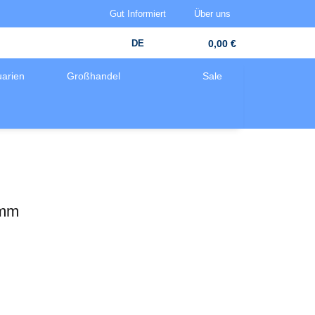
Gut Informiert
Über uns
DE
0,00 €
arien
Großhandel
Sale
2mm