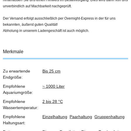
hinterlassen Sie uns einen Hinweis im Bestellvorgang. Dies wird dann von uns
unverbindlich auf Machbarkeit nachgeprüft.
Der Versand erfolgt ausschließlich per Overnight-Express in der für uns
bekannten, äußerst guten Qualität!
Abholung in unserem Ladengeschäft ist auch möglich.
Merkmale
Zu erwartende
Bis 25 cm
Produkteigenschaft
Wert
Endgröße:
Empfohlene
~ 1000 Liter
Aquariumgröße:
Empfohlene
2 bis 28 °C
Wassertemperatur:
Empfohlene
Einzelhaltung
Paarhaltung
Gruppenhaltung
Haltungsart: