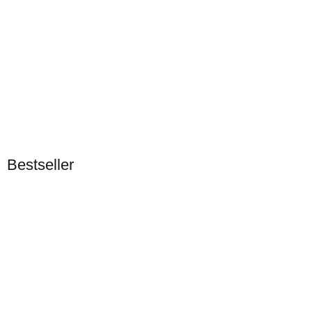
Auf Lager
KORALLEN-OUTLET
Labroides dimidiatus -
Bestseller
Putzerlippfisch
6 Stück Auf Lager
Bestseller
18,90 €
*
Auf Lager