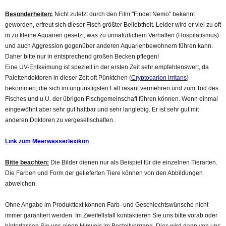
Besonderheiten:
Nicht zuletzt durch den Film "Findet Nemo" bekannt
geworden, erfreut sich dieser Fisch größter Beliebtheit. Leider wird er viel zu oft
in zu kleine Aquarien gesetzt, was zu unnatürlichem Verhalten (Hospilatismus)
und auch Aggression gegenüber anderen Aquarienbewohnern führen kann.
Daher bitte nur in entsprechend großen Becken pflegen!
Eine UV-Entkeimung ist speziell in der ersten Zeit sehr empfehlenswert, da
Palettendoktoren in dieser Zeit oft Pünktchen (
Cryptocarion irritans
)
bekommen, die sich im ungünstigsten Fall rasant vermehren und zum Tod des
Fisches und u.U. der übrigen Fischgemeinschaft führen können. Wenn einmal
eingewöhnt aber sehr gut haltbar und sehr langlebig. Er ist sehr gut mit
anderen Doktoren zu vergesellschaften.
Link zum Meerwasserlexikon
Bitte beachten:
Die Bilder dienen nur als Beispiel für die einzelnen Tierarten.
Die Farben und Form der gelieferten Tiere können von den Abbildungen
abweichen.
Ohne Angabe im Produkttext können Farb- und Geschlechtswünsche nicht
immer garantiert werden. Im Zweifellsfall kontaktieren Sie uns bitte vorab oder