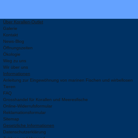
Über Korallen-Outlet
Galerie
Kontakt
News-Blog
Öffnungszeiten
Ökologie
Weg zu uns
Wir über uns
Informationen
Anleitung zur Eingewöhnung von marinen Fischen und wirbellosen
Tieren
FAQ
Grosshandel für Korallen und Meeresfische
Online-Widerrufsformular
Reklamationsformular
Sitemap
Gesetzliche Informationen
Datenschutzerklärung