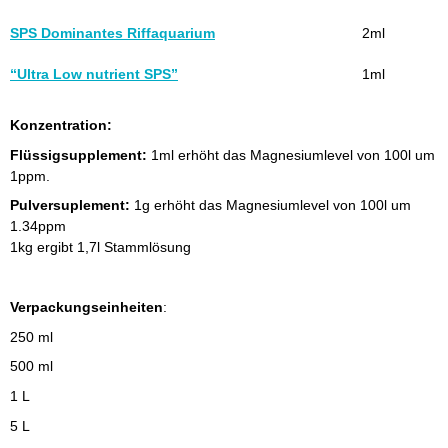
SPS Dominantes Riffaquarium
2ml
“Ultra Low nutrient SPS”
1ml
Konzentration:
Flüssigsupplement:
1ml erhöht das Magnesiumlevel von 100l um
1ppm.
Pulversuplement:
1g erhöht das Magnesiumlevel von 100l um
1.34ppm
1kg ergibt 1,7l Stammlösung
Verpackungseinheiten
:
250 ml
500 ml
1 L
5 L