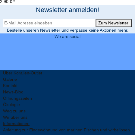
2,90 €
*
Newsletter anmelden!
Newsletter-Registrierung
Zum Newsletter!
Bestelle unseren Newsletter und verpasse keine Aktionen mehr.
We are social
Über Korallen-Outlet
Galerie
Kontakt
News-Blog
Öffnungszeiten
Ökologie
Weg zu uns
Wir über uns
Informationen
Anleitung zur Eingewöhnung von marinen Fischen und wirbellosen