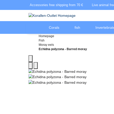
Accessories free shipping from 70 €
Live animal fr
Corals
fish
Invertebrat
Homepage
Fish
Moray eels
Echidna polyzona - Barred moray