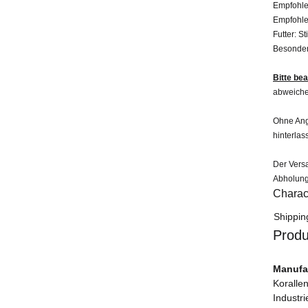
Empfohle
Empfohle
Futter:
Sti
Besonder
Bitte be
abweiche
Ohne Anga
hinterlas
Der Versa
Abholung
Charact
Item in
Value
Shippin
Produ
Manufac
Korallen
Industr