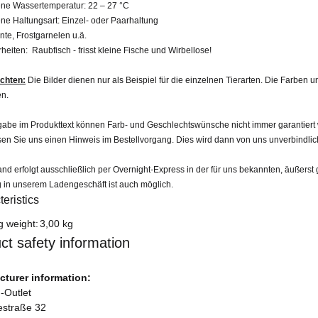
ne Wassertemperatur: 22 – 27 °C
ne Haltungsart:
Einzel- oder Paarhaltung
nte, Frostgarnelen u.ä.
heiten:
Raubfisch - frisst kleine Fische und Wirbellose!
achten:
Die Bilder dienen nur als Beispiel für die einzelnen Tierarten. Die Farben
n.
be im Produkttext können Farb- und Geschlechtswünsche nicht immer garantiert wer
sen Sie uns einen Hinweis im Bestellvorgang. Dies wird dann von uns unverbindlic
nd erfolgt ausschließlich per Overnight-Express in der für uns bekannten, äußerst 
 in unserem Ladengeschäft ist auch möglich.
eristics
formation
g weight:
3,00 kg
ct safety information
turer information:
-Outlet
iestraße 32