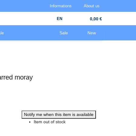
Informations
About us
EN
0,00 €
le
Sale
New
arred moray
Notify me when this item is available
Item out of stock