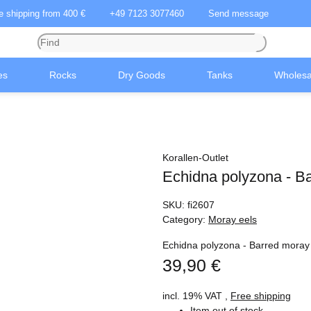
ee shipping from 400 €
+49 7123 3077460
Send message
es
Rocks
Dry Goods
Tanks
Wholesa
Korallen-Outlet
Echidna polyzona - B
SKU:
fi2607
Category:
Moray eels
Echidna polyzona - Barred moray
39,90 €
incl. 19% VAT ,
Free shipping
Item out of stock