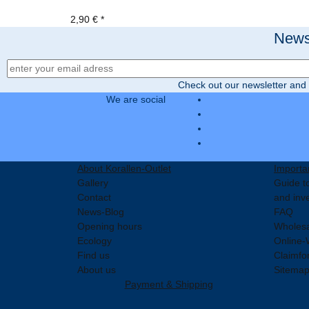
2,90 €
*
Newsl
Newsletter Registration
Check out our newsletter and 
We are social
About Korallen-Outlet
Importa
Gallery
Guide to
Contact
and inv
News-Blog
FAQ
Opening hours
Wholesa
Ecology
Online-
Find us
Claimfo
About us
Sitema
Payment & Shipping