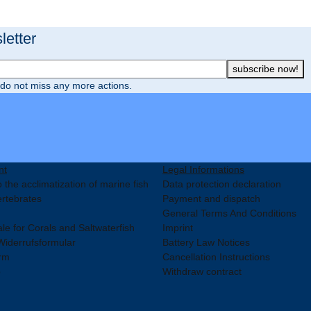
etter
subscribe now!
do not miss any more actions.
nt
Legal Informations
 the acclimatization of marine fish
Data protection declaration
ertebrates
Payment and dispatch
General Terms And Conditions
le for Corals and Saltwaterfish
Imprint
Widerrufsformular
Battery Law Notices
rm
Cancellation Instructions
p
Withdraw contract