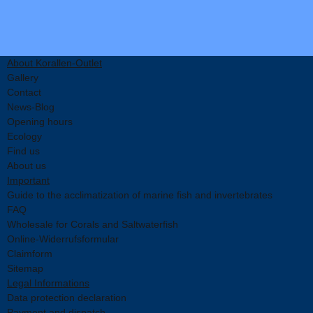
About Korallen-Outlet
Gallery
Contact
News-Blog
Opening hours
Ecology
Find us
About us
Important
Guide to the acclimatization of marine fish and invertebrates
FAQ
Wholesale for Corals and Saltwaterfish
Online-Widerrufsformular
Claimform
Sitemap
Legal Informations
Data protection declaration
Payment and dispatch